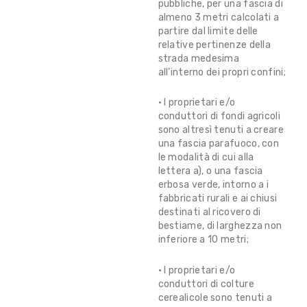
pubbliche, per una fascia di
almeno 3 metri calcolati a
partire dal limite delle
relative pertinenze della
strada medesima
all’interno dei propri confini;
• I proprietari e/o
conduttori di fondi agricoli
sono altresì tenuti a creare
una fascia parafuoco, con
le modalità di cui alla
lettera a), o una fascia
erbosa verde, intorno a i
fabbricati rurali e ai chiusi
destinati al ricovero di
bestiame, di larghezza non
inferiore a 10 metri;
• I proprietari e/o
conduttori di colture
cerealicole sono tenuti a