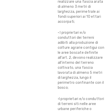
realizzare una fascia arata
di almeno 3 metri di
larghezza, perimetrale ai
fondi superiori ai 10 ettari
accorpati;
• I proprietari e/o
conduttori dei terreni
adibiti alla produzione di
colture agrarie contigui con
le aree boscate definite
all’art. 2, devono realizzare
all’interno del terreno
coltivato, una fascia
lavorata di almeno 5 metri
di larghezza, lungo il
perimetro confinante con il
bosco;
•I proprietari e/o conduttori
di terreni siti nelle aree
urbane periferiche o