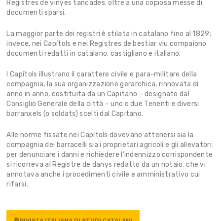
Registres de vinyes tancades, oltre a una copiosa messe di
documenti sparsi.
La maggior parte dei registri è stilata in catalano fino al 1829;
invece, nei Capítols e nei Registres de bestiar viu compaiono
documenti redatti in catalano, castigliano e italiano.
I Capítols illustrano il carattere civile e para-militare della
compagnia, la sua organizzazione gerarchica, rinnovata di
anno in anno, costituita da un Capitano – designato dal
Consiglio Generale della città – uno o due Tenenti e diversi
barranxels (o soldats) scelti dal Capitano.
Alle norme fissate nei Capítols dovevano attenersi sia la
compagnia dei barracelli sia i proprietari agricoli e gli allevatori:
per denunciare i danni e richiedere l’indennizzo corrispondente
si ricorreva al Registre de danys redatto da un notaio, che vi
annotava anche i procedimenti civile e amministrativo cui
rifarsi.
RIVISTA ITALIANA DI STUDI CATALANI