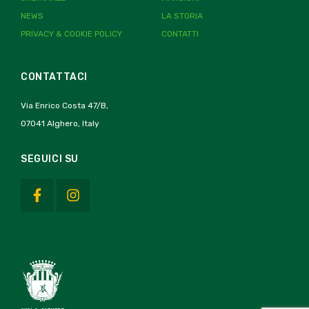
NEWS
LA STORIA
PRIVACY & COOKIE POLICY
CONTATTI
CONTATTACI
Via Enrico Costa 47/B,
07041 Alghero, Italy
SEGUICI SU
F
I
a
n
c
s
e
t
b
a
o
g
o
r
k
a
-
m
f