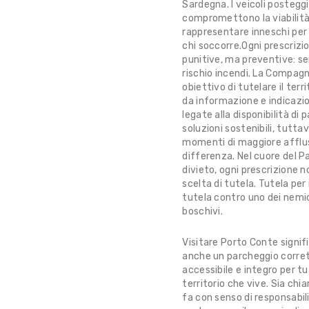
Sardegna. I veicoli posteggi
compromettono la viabilit
rappresentare inneschi per 
chi soccorre.Ogni prescrizio
punitive, ma preventive: ser
rischio incendi. La Compagni
obiettivo di tutelare il ter
da informazione e indicazio
legate alla disponibilità di 
soluzioni sostenibili, tutta
momenti di maggiore affluss
differenza. Nel cuore del Pa
divieto, ogni prescrizione 
scelta di tutela. Tutela per 
tutela contro uno dei nemici
boschivi.
Visitare Porto Conte signif
anche un parcheggio corret
accessibile e integro per tu
territorio che vive. Sia chi
fa con senso di responsabi