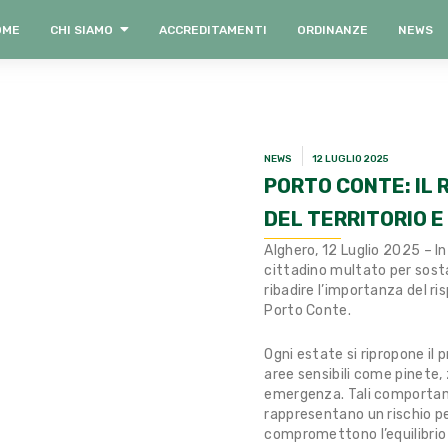
OME
CHI SIAMO
ACCREDITAMENTI
ORDINANZE
NEWS
NEWS
12 LUGLIO 2025
PORTO CONTE: IL 
DEL TERRITORIO E
Alghero, 12 Luglio 2025 – I
cittadino multato per sosta
ribadire l’importanza del ri
Porto Conte.
Ogni estate si ripropone il
aree sensibili come pinete, 
emergenza. Tali comportame
rappresentano un rischio pe
compromettono l’equilibrio a