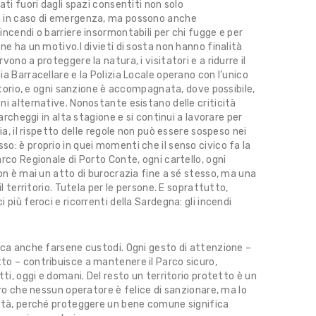
ati fuori dagli spazi consentiti non solo
à in caso di emergenza, ma possono anche
incendi o barriere insormontabili per chi fugge e per
ne ha un motivo.I divieti di sosta non hanno finalità
vono a proteggere la natura, i visitatori e a ridurre il
a Barracellare e la Polizia Locale operano con l’unico
ritorio, e ogni sanzione è accompagnata, dove possibile,
ni alternative. Nonostante esistano delle criticità
parcheggi in alta stagione e si continui a lavorare per
via, il rispetto delle regole non può essere sospeso nei
o: è proprio in quei momenti che il senso civico fa la
rco Regionale di Porto Conte, ogni cartello, ogni
non è mai un atto di burocrazia fine a sé stesso, ma una
il territorio. Tutela per le persone. E soprattutto,
 più feroci e ricorrenti della Sardegna: gli incendi
ica anche farsene custodi. Ogni gesto di attenzione –
to – contribuisce a mantenere il Parco sicuro,
tti, oggi e domani. Del resto un territorio protetto è un
aro che nessun operatore è felice di sanzionare, ma lo
lità, perché proteggere un bene comune significa