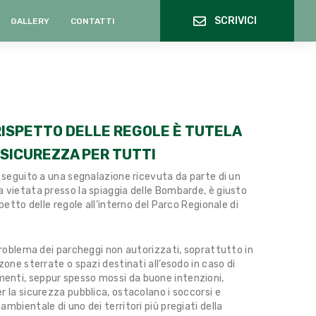
SCRIVICI
GALLERY
CONTATTI
RISPETTO DELLE REGOLE È TUTELA
 SICUREZZA PER TUTTI
n seguito a una segnalazione ricevuta da parte di un
 vietata presso la spiaggia delle Bombarde, è giusto
spetto delle regole all’interno del Parco Regionale di
 problema dei parcheggi non autorizzati, soprattutto in
zone sterrate o spazi destinati all’esodo in caso di
nti, seppur spesso mossi da buone intenzioni,
r la sicurezza pubblica, ostacolano i soccorsi e
mbientale di uno dei territori più pregiati della